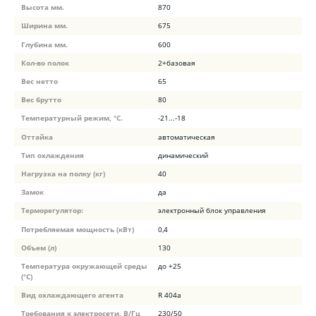
Высота мм.
870
Ширина мм.
675
Глубина мм.
600
Кол-во полок
2+базовая
Вес нетто
65
Вес брутто
80
Температурный режим, °C.
-21...-18
Оттайка
автоматическая
Тип охлаждения
динамический
Нагрузка на полку (кг)
40
Замок
да
Терморегулятор:
электронный блок управления
Потребляемая мощность (кВт)
0,4
Объем (л)
130
Температура окружающей среды
до +25
(°C)
Вид охлаждающего агента
R 404a
Требования к электросети, В/Гц
230/50