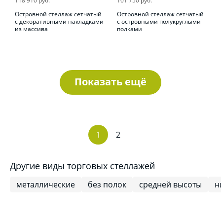
118 910 руб.
101 750 руб.
Островной стеллаж сетчатый
Островной стеллаж сетчатый
с декоративными накладками
с островными полукруглыми
из массива
полками
Показать ещё
1
2
Другие виды торговых стеллажей
металлические
без полок
средней высоты
н