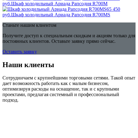
руб.
Шкаф холодильный Ариада Рапсодия R700M
65 450
руб.
Шкаф холодильный Ариада Рапсодия R700MS
Станьте нашим клиентом
Получите доступ к специальным скидкам и акциям только для
постоянных клиентов. Оставьте заявку прямо сейчас.
Оставить заявку
Наши клиенты
Сотрудничаем с крупнейшими торговыми сетями. Такой опыт
дает возможность работать как с малым бизнесом,
оптимизируя расходы на оснащение, так и с крупными
проектами, предлагая системный и профессиональный
подход.