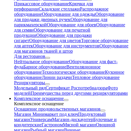
Прикассовое оборудование
Крючки для
перфорации
Складские стеллажи
Распродажное
оборудование
Оборудование для одежды
Оборудование
для продажи дверных ручек
Оборудование для
парикмахерской
Оборудование для обоев
Оборудование
для семян
Оборудование для печатной
продукции
Оборудование для продажи
сигарет
Оборудование для цветов
Торговое оборудование
для аптек
Оборудование для инструментов
Оборудование
для магазинов тканей и штор
Для ресторанов
Нейтральное оборудование
Оборудование для фаст-
фуда
Барное оборудование
Вентиляционное
оборудование
Технологическое оборудование
Кухонное
оборудование
Линии раздачи
Тепловое оборудование
Рециркуляторы
Модельный ряд
Сертификат Роспотребнадзора
Фото
моделей
Преимущества перед другими рециркуляторами
Комплексное оснащение
Комплексное оснащение
Оснащение продовольственных магазинов
Магазин Минимаркет под ключ
Продуктовый
магазин
Универсам
Магазин-дискаунтер
Булочные и
кондитерские
Гастроном
Мясной магазин
Овощной
магазин
Рыбный магазин
Винные