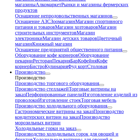
магазины
Алкомаркет
Рынки и магазины фермерских
продуктов
Оснащение непродовольственных магазинов
Оснащение АЗС
Зоомагазин
Магазин спортивного
питания и товаров
Магазин хозтоваров
Магазин
строительных инструментов
Магазин
электроники
Магазин детских товаров
Цветочный
магазин
Книжный магазин
Оснащение предприятий общественного питания
Оборудование кофе корнеров
Оборудование
пекарни
Ресторан
Пекарня
Бар
Кофейня
Кофе
корнер
Бистро
Кулинария
Фуд корт
Столовая
Производство
Производство
Производство торгового оборудования
Производство стеллажей
Торговые витрины на
заказ
Перфорированные панели
Изготовление изделий из
проволоки
Изготовление стоек
Торговая мебель
Производство холодильного оборудования
Гастрономические витрины на заказ
Производство
кондитерских витрин на заказ
Производство
морозильных витрин
Холодильные горки на заказ
Производство холодильных горок для овощей и
фруктов
Холодильные витрины для овощей и