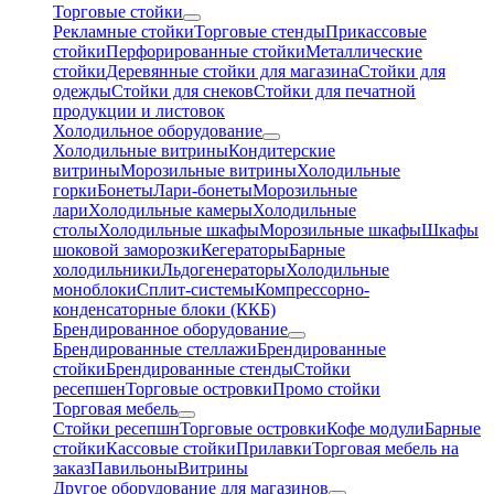
Торговые стойки
Рекламные стойки
Торговые стенды
Прикассовые
стойки
Перфорированные стойки
Металлические
стойки
Деревянные стойки для магазина
Стойки для
одежды
Стойки для снеков
Стойки для печатной
продукции и листовок
Холодильное оборудование
Холодильные витрины
Кондитерские
витрины
Морозильные витрины
Холодильные
горки
Бонеты
Лари-бонеты
Морозильные
лари
Холодильные камеры
Холодильные
столы
Холодильные шкафы
Морозильные шкафы
Шкафы
шоковой заморозки
Кегераторы
Барные
холодильники
Льдогенераторы
Холодильные
моноблоки
Сплит-системы
Компрессорно-
конденсаторные блоки (ККБ)
Брендированное оборудование
Брендированные стеллажи
Брендированные
стойки
Брендированные стенды
Стойки
ресепшен
Торговые островки
Промо стойки
Торговая мебель
Стойки ресепшн
Торговые островки
Кофе модули
Барные
стойки
Кассовые стойки
Прилавки
Торговая мебель на
заказ
Павильоны
Витрины
Другое оборудование для магазинов