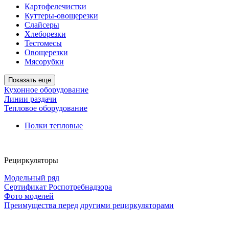
Картофелечистки
Куттеры-овощерезки
Слайсеры
Хлеборезки
Тестомесы
Овощерезки
Мясорубки
Показать еще
Кухонное оборудование
Линии раздачи
Тепловое оборудование
Полки тепловые
Рециркуляторы
Модельный ряд
Сертификат Роспотребнадзора
Фото моделей
Преимущества перед другими рециркуляторами