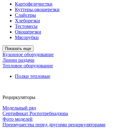
Картофелечистки
Куттеры-овощерезки
Слайсеры
Хлеборезки
Тестомесы
Овощерезки
Мясорубки
Показать еще
Кухонное оборудование
Линии раздачи
Тепловое оборудование
Полки тепловые
Рециркуляторы
Модельный ряд
Сертификат Роспотребнадзора
Фото моделей
Преимущества перед другими рециркуляторами