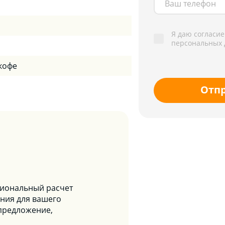
Я даю согласие
персональных 
 кофе
Отп
сиональный расчет
ния для вашего
предложение,