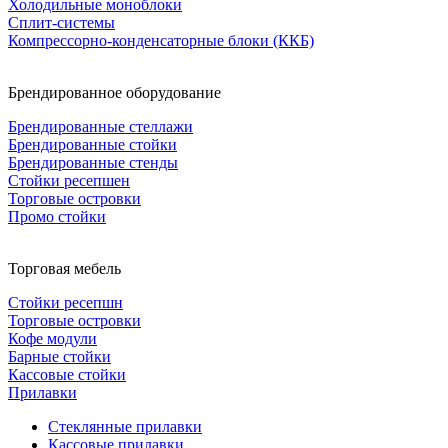
Холодильные моноблоки
Сплит-системы
Компрессорно-конденсаторные блоки (ККБ)
Брендированное оборудование
Брендированные стеллажи
Брендированные стойки
Брендированные стенды
Стойки ресепшен
Торговые островки
Промо стойки
Торговая мебель
Стойки ресепшн
Торговые островки
Кофе модули
Барные стойки
Кассовые стойки
Прилавки
Стеклянные прилавки
Кассовые прилавки