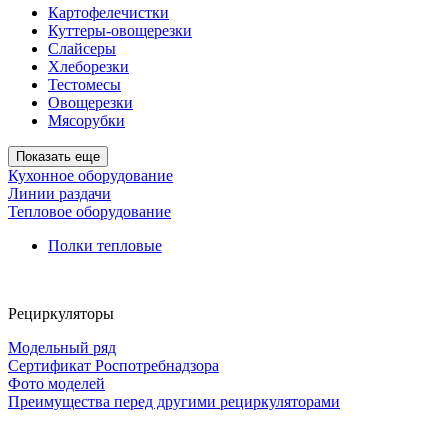
Картофелечистки
Куттеры-овощерезки
Слайсеры
Хлеборезки
Тестомесы
Овощерезки
Мясорубки
Показать еще
Кухонное оборудование
Линии раздачи
Тепловое оборудование
Полки тепловые
Рециркуляторы
Модельный ряд
Сертификат Роспотребнадзора
Фото моделей
Преимущества перед другими рециркуляторами