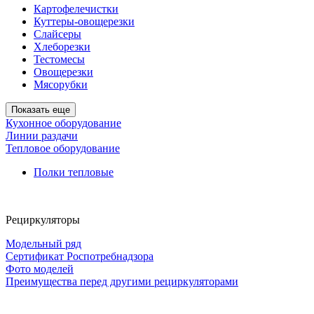
Картофелечистки
Куттеры-овощерезки
Слайсеры
Хлеборезки
Тестомесы
Овощерезки
Мясорубки
Показать еще
Кухонное оборудование
Линии раздачи
Тепловое оборудование
Полки тепловые
Рециркуляторы
Модельный ряд
Сертификат Роспотребнадзора
Фото моделей
Преимущества перед другими рециркуляторами